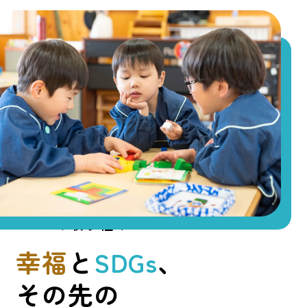
SDGsの取り組み
INITIATIVES
幸福
と
SDGs
、
その先の