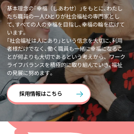
基本理念の｢幸福（しあわせ）｣をもとに､わたし
たち職員の一人ひとりが社会福祉の専門家とし
て､すべての人の幸福を目指し､幸福の輪を広げて
います｡
｢社会福祉は人にあり｣という信念を大切に､利用
者様だけでなく､働く職員も一緒に幸福になるこ
とが何よりも大切であるという考えから、ワーク
ライフバランスを積極的に取り組んでいき､福祉
の発展に努めます｡
採用情報はこちら