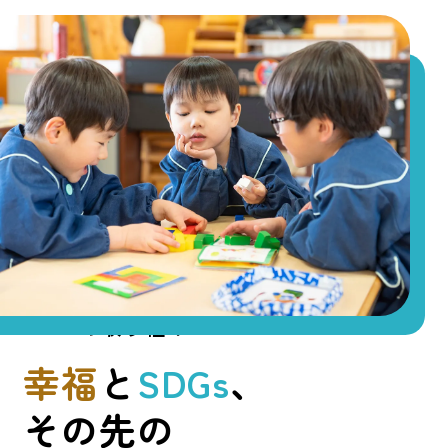
SDGsの取り組み
INITIATIVES
幸福
と
SDGs
、
その先の