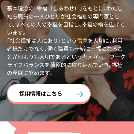
基本理念の｢幸福（しあわせ）｣をもとに､わたし
たち職員の一人ひとりが社会福祉の専門家とし
て､すべての人の幸福を目指し､幸福の輪を広げて
います｡
｢社会福祉は人にあり｣という信念を大切に､利用
者様だけでなく､働く職員も一緒に幸福になるこ
とが何よりも大切であるという考えから、ワーク
ライフバランスを積極的に取り組んでいき､福祉
の発展に努めます｡
採用情報はこちら