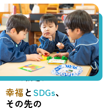
SDGsの取り組み
INITIATIVES
幸福
と
SDGs
、
その先の