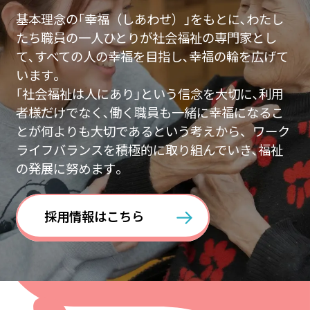
基本理念の｢幸福（しあわせ）｣をもとに､わたし
たち職員の一人ひとりが社会福祉の専門家とし
て､すべての人の幸福を目指し､幸福の輪を広げて
います｡
｢社会福祉は人にあり｣という信念を大切に､利用
者様だけでなく､働く職員も一緒に幸福になるこ
とが何よりも大切であるという考えから、ワーク
ライフバランスを積極的に取り組んでいき､福祉
の発展に努めます｡
採用情報はこちら